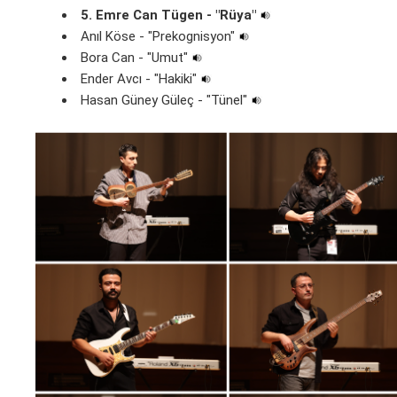
5. Emre Can Tügen - "Rüya"
Anıl Köse - "Prekognisyon"
Bora Can - "Umut"
Ender Avcı - "Hakiki"
Hasan Güney Güleç - "Tünel"