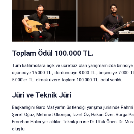
Toplam Ödül 100.000 TL.
Tüm katılımcılara açık ve ücretsiz olan yarışmamızda birinciye 2
üçüncüye 15.000 TL., dördüncüye 8.000 TL., beşinciye 7.000 TL
5.000’er TL. olmak üzere toplam 100.000 TL. ödül verildi.
Jüri ve Teknik Jüri
Başkanlığını Garo Mafyan’ın üstlendiği yarışma jürisinde Rahmi
Şeref Oğuz, Mehmet Okonşar, İzzet Öz, Hakan Özer, Borga Par
Emrehan Halıcı yer aldılar. Teknik jüri ise Dr. Ufuk Önen, Dr. Mu
oluştu.